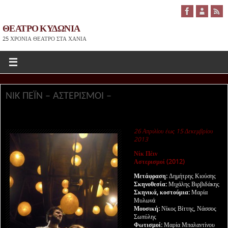
ΘΕΑΤΡΟ ΚΥΔΩΝΙΑ
25 ΧΡΟΝΙΑ ΘΕΑΤΡΟ ΣΤΑ ΧΑΝΙΑ
ΝΙΚ ΠΕΪΝ – ΑΣΤΕΡΙΣΜΟΙ –
26 Απριλίου έως 15 Δεκεμβρίου
2013
Νίκ Πέιν
Αστερισμοί
(2012)
Μετάφραση:
Δημήτρης Κιούσης
Σκηνοθεσία:
Μιχάλης Βιρβιδάκης
Σκηνικά, κοστούμια:
Μαρία
Μυλωνά
Μουσική:
Νίκος Βίττης, Νάσσος
Σωπύλης
Φωτισμοί:
Μαρία Μπαλαντίνου