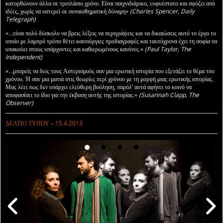
κατορθώνουν άλλα σε τριπλάσιο χρόνο. Είναι παιχνιδιάρικο, ευφυέστατο και σφύζει από
ιδέες, χωρίς να υστερεί σε συναισθηματική δύναμη»
(Charles Spencer, Daily
Telegraph)
«…είναι πολύ δύσκολο να βρεις λέξεις να περιγράψεις και να δικαιώσεις αυτό το έργο το
οποίο με λαμπρό τρόπο θέτει καινούργιες προδιαγραφές και ταυτόχρονα έχει τη σοφία να
υπακούει στους υπάρχοντες και καθιερωμένους κανόνες.»
(Paul Taylor, The
Independent)
«…μπορείς να δεις τους Αστερισμούς σαν μια ερωτική ιστορία που εξετάζει το θέμα του
χρόνου. Ή σαν μια ματιά στις θεωρίες περί χρόνου με τη μορφή μιας ερωτικής ιστορίας.
Μας λέει πως δεν υπάρχει ελεύθερη βούληση, παρόλ’ αυτά αφήνει το κοινό να
αποφασίσει το ίδιο για την έκβαση αυτής της ιστορίας.»
(Susannah Clapp, The
Observer)
ΔΕΛΤΙΟ ΤΥΠΟΥ – 15.4.2013