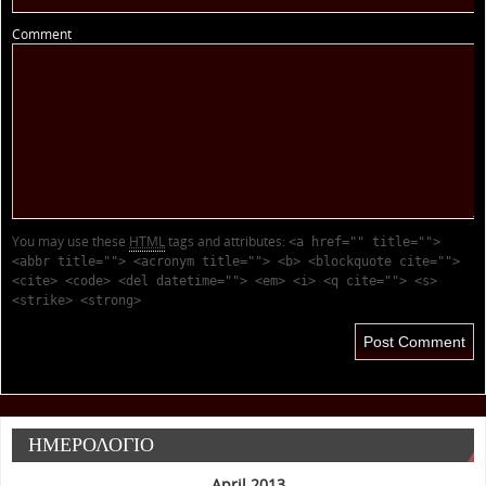
Comment
You may use these
HTML
tags and attributes:
<a href="" title="">
<abbr title=""> <acronym title=""> <b> <blockquote cite="">
<cite> <code> <del datetime=""> <em> <i> <q cite=""> <s>
<strike> <strong>
ΗΜΕΡΟΛΟΓΙΟ
April 2013