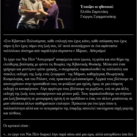
Έπαιξαν οι ηθοποιοί:
Ελπίδα Ζαμπετάκη
Γιώργος Γραμματικάκης
«Στο Κβαντικό Πολυσύμπαν, κάθε επιλογή που έχεις κάνει, κάθε απόφαση που έχεις
πάρει ή δεν έχεις πάρει στη ζωή σου, όλ’ αυτά συνυπάρχουν σε ένα αφάνταστα
πολύπλοκο σύστημα από παράλληλα σύμπαντα.»
Μάριαν, Αστερισμοί
Το έργο του Νικ Πέιν “Αστερισμοί” αναφέρεται στον έρωτα, τη φιλία και στο θέμα της
ελεύθερης βούλησης με φόντο τις θεωρίες της Κβαντικής Φυσικής. Μέσα από έναν
γρήγορο και μοντέρνο τρόπο γραφής, ο συγγραφέας παρακολουθεί τις πολλαπλές και
ποικίλες εκδοχές της ζωής ενός ζευγαριού : της Μάριαν, καθηγήτριας Θεωρητικής
Κοσμολογίας, και του Ρόλαντ, ενός πρακτικού μελισσοκόμου. Αρχικά τους βλέπουμε να
αποτυγχάνουν στην προσπάθειά τους να φτιάξουν μια σχέση, όμως σε μια επόμενη
εκδοχή τα καταφέρνουν. Λίγο αργότερα τους βλέπουμε να χωρίζουν, ενώ σε μια άλλη
εκδοχή της ζωής τους καταφέρνουν και μένουν μαζί. Τους παρακολουθούμε να στήνουν
μια ζωή βασισμένη σε μονογαμική σχέση ή να προδίδουν ο ένας τον άλλον μπαίνοντας σε
μιαν οδύσσεια άλλων αισθηματικών επιλογών. Πρόκειται για ένα έργο όπου η
πολλαπλότητα αλλά και το πεπερασμένο της ύπαρξης αποτελεί ταυτόχρονα πηγή γιορτής
και πένθους.
Οι κριτικοί είπαν :
«…το έργο του Νικ Πέιν διαρκεί λίγο παρά πάνω από μια ώρα, αλλά κατορθώνει όσα δεν